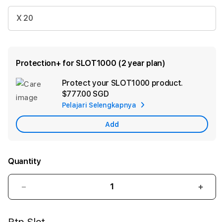
X 20
Protection+ for SLOT1000 (2 year plan)
Protect your SLOT1000 product.
Ad
$777.00 SGD
App
Pelajari Selengkapnya
Car
Add
Quantity
Decrease
Incr
quantity
quant
for
for