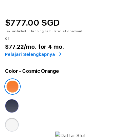
$777.00 SGD
Tax included.
Shipping
calculated at checkout.
or
$77.22
/mo. for 4 mo.
Pelajari Selengkapnya
Color
- Cosmic Orange