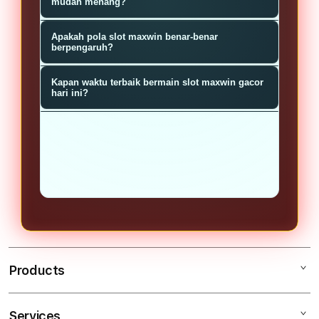
rekomendasi permainan slot dengan
mudah menang?
peluang kemenangan tinggi yang
Pemain dapat memilih game dengan
Apakah pola slot maxwin benar-benar
sedang populer dan banyak
RTP tinggi, mengikuti pola bermain
berpengaruh?
memberikan hasil maksimal bagi
yang stabil, serta memanfaatkan
Pola slot membantu pemain
pemain di SLOT1000.
Kapan waktu terbaik bermain slot maxwin gacor
panduan dari SLOT1000 untuk
memahami ritme permainan
hari ini?
meningkatkan peluang
sehingga dapat mengatur strategi
Waktu terbaik biasanya disebut jam
mendapatkan maxwin.
spin dengan lebih efektif dan efisien
gacor, di mana aktivitas permainan
tanpa bermain secara acak.
sedang tinggi sehingga peluang
mendapatkan kombinasi menang
bisa lebih optimal.
Products
Services
SLOT1000