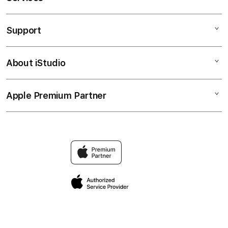
SLOT GACOR MAXWIN
Support
AppleCare+
POLA SLOT MAXWIN
Corporate
TRIK SLOT MAXWIN
About iStudio
My Account
SLOT
SITUS SLOT MAXWIN
Collection & Delivery
Elush Service Provider
GAME SLOT MAXWIN
Apple Premium Partner
About Us
Returns & Exchanges
Financing Options
LINK SLOT MAXWIN
Find an iStudio near you
Contact Us
Trade-in
SLOT MAXWIN TERPERCAYA
Why Shop at iStudio
FAQ
Traveller’s Reservation
Elush Corporate Website
Privacy Policy
Site Terms of Use