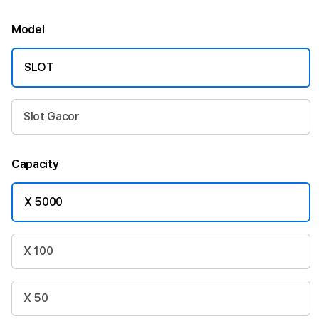
Model
SLOT
Slot Gacor
Capacity
X 5000
X 100
X 50