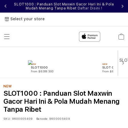
e
SLOT1000 : Panduan Slot Maxwin Gacor Hari Ini & Pola
Mudah Menang Tanpa Ribet
Daftar Disini !
Select your store
Cart
NEW
NEW
SLOT1000
SLOT GACOR
From $8.008 SGD
From $807.77 SGD
NEW
SLOT1000 : Panduan Slot Maxwin
Gacor Hari Ini & Pola Mudah Menang
Tanpa Ribet
SKU:
9600005409
Barcode:
9600005409